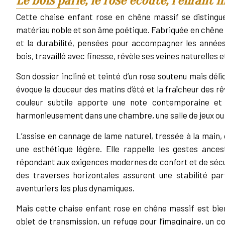
Le bois parle, le rose écoute, l’enfant 
Cette chaise enfant rose en chêne massif se distingu
matériau noble et son âme poétique. Fabriquée en chêne ma
et la durabilité, pensées pour accompagner les années
bois, travaillé avec finesse, révèle ses veines naturelles 
Son dossier incliné et teinté d’un rose soutenu mais délic
évoque la douceur des matins d’été et la fraîcheur des r
couleur subtile apporte une note contemporaine et l
harmonieusement dans une chambre, une salle de jeux ou 
L’assise en cannage de lame naturel, tressée à la main, 
une esthétique légère. Elle rappelle les gestes ancest
répondant aux exigences modernes de confort et de sécu
des traverses horizontales assurent une stabilité pa
aventuriers les plus dynamiques.
Mais cette chaise enfant rose en chêne massif est bien
objet de transmission, un refuge pour l’imaginaire, un 