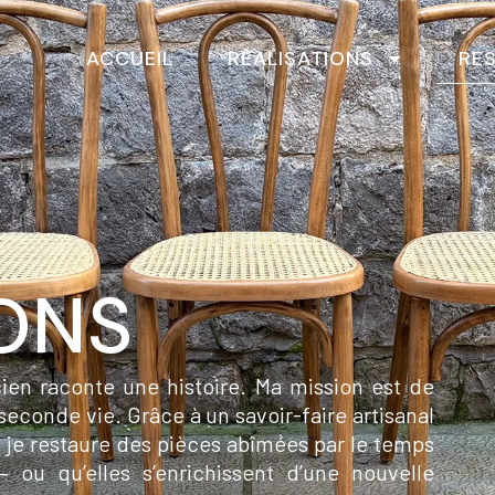
ACCUEIL
RÉALISATIONS
RE
ONS
en raconte une histoire. Ma mission est de
seconde vie. Grâce à un savoir-faire artisanal
, je restaure des pièces abîmées par le temps
— ou qu’elles s’enrichissent d’une nouvelle