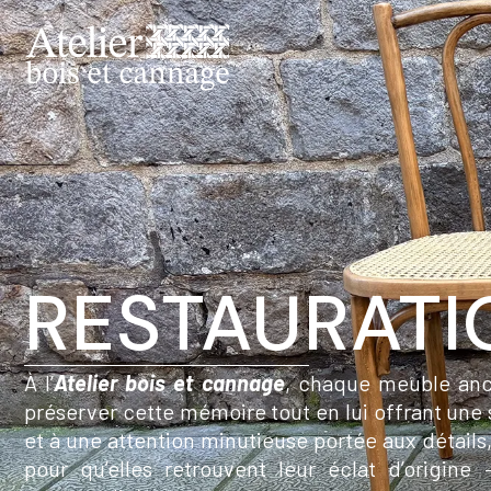
RESTAURATI
À l’
Atelier bois et cannage
, chaque meuble anci
préserver cette mémoire tout en lui offrant une 
et à une attention minutieuse portée aux détails
pour qu’elles retrouvent leur éclat d’origine 