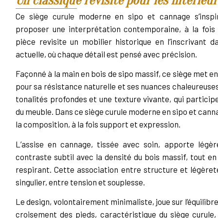
Un classique revisité pour les intérie
Ce siège curule moderne en sipo et cannage s’inspi
proposer une interprétation contemporaine, à la fois
pièce revisite un mobilier historique en l’inscrivant 
actuelle, où chaque détail est pensé avec précision.
Façonné à la main en bois de sipo massif, ce siège met e
pour sa résistance naturelle et ses nuances chaleureuses.
tonalités profondes et une texture vivante, qui partici
du meuble. Dans ce siège curule moderne en sipo et canna
la composition, à la fois support et expression.
L’assise en cannage, tissée avec soin, apporte légèr
contraste subtil avec la densité du bois massif, tout en
respirant. Cette association entre structure et légèret
singulier, entre tension et souplesse.
Le design, volontairement minimaliste, joue sur l’équilibr
croisement des pieds, caractéristique du siège curule,